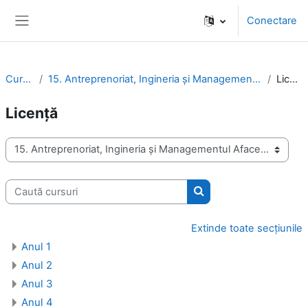
Sari la conţinutul principal
Conectare
Panou lateral
Cursuri
15. Antreprenoriat, Ingineria şi Managementul Afacerilor
Licenţă
Licenţă
Categorii curs
Caută cursuri
Caută cursuri
Extinde toate secțiunile
Anul 1
Anul 2
Anul 3
Anul 4