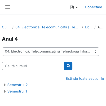
Sari la conţinutul principal
Conectare
Panou lateral
Cursuri
04. Electronică, Telecomunicaţii şi Tehnologia Informaţiei
Licenţă
Anul 4
Anul 4
Categorii curs
Caută cursuri
Caută cursuri
Extinde toate secțiunile
Semestrul 2
Semestrul 1