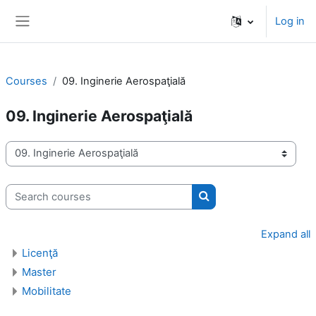
Skip to main content
Log in
Side panel
Courses
09. Inginerie Aerospaţială
09. Inginerie Aerospaţială
Course categories
Search courses
Search courses
Expand all
Licenţă
Master
Mobilitate