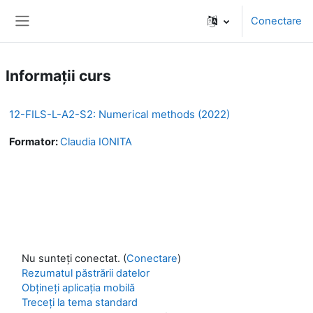
Sari la conţinutul principal
Conectare
Panou lateral
Informații curs
12-FILS-L-A2-S2: Numerical methods (2022)
Formator:
Claudia IONITA
Nu sunteți conectat. (
Conectare
)
Rezumatul păstrării datelor
Obțineți aplicația mobilă
Treceți la tema standard