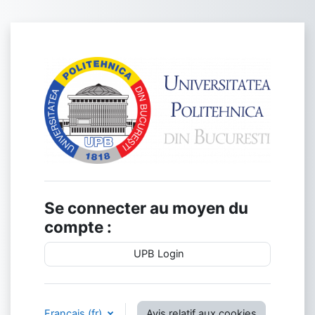
Passer au contenu principal
Connexion à Pla
Se connecter au moyen du
compte :
UPB Login
Français ‎(fr)‎
Avis relatif aux cookies