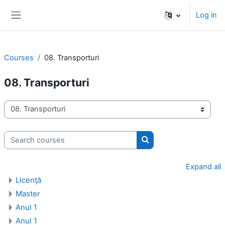
Skip to main content
Log in
Side panel
Courses
08. Transporturi
08. Transporturi
Course categories
Search courses
Search courses
Expand all
Licenţă
Master
Anul 1
Anul 1