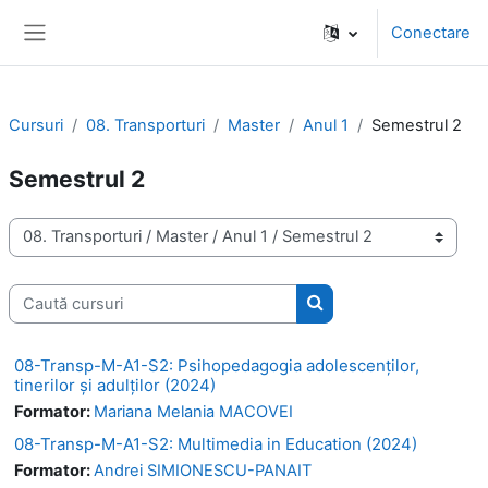
Sari la conţinutul principal
Conectare
Panou lateral
Cursuri
08. Transporturi
Master
Anul 1
Semestrul 2
Semestrul 2
Categorii curs
Caută cursuri
Caută cursuri
08-Transp-M-A1-S2: Psihopedagogia adolescenţilor,
tinerilor şi adulţilor (2024)
Formator:
Mariana Melania MACOVEI
08-Transp-M-A1-S2: Multimedia in Education (2024)
Formator:
Andrei SIMIONESCU-PANAIT