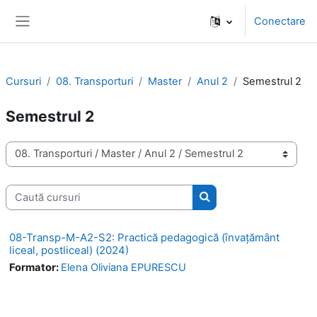
Sari la conţinutul principal
Conectare
Panou lateral
Cursuri
08. Transporturi
Master
Anul 2
Semestrul 2
Semestrul 2
Categorii curs
Caută cursuri
Caută cursuri
08-Transp-M-A2-S2: Practică pedagogică (învaţământ
liceal, postliceal) (2024)
Formator:
Elena Oliviana EPURESCU