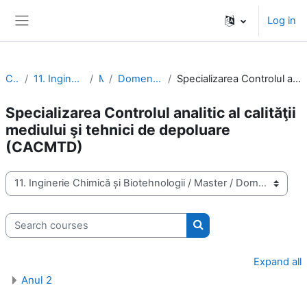
Skip to main content
Log in
Side panel
Courses
11. Inginerie Chimică și Biotehnologii
Master
Domeniul Ingineria mediului (IM)
Specializarea Controlul analitic al calităţii mediului şi tehnici de depoluare (CACMTD)
Specializarea Controlul analitic al calităţii
mediului şi tehnici de depoluare
(CACMTD)
Course categories
Search courses
Search courses
Expand all
Anul 2