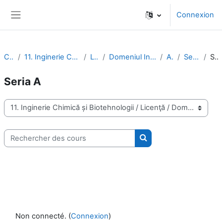
Passer au contenu principal
Connexion
Panneau latéral
Cours
11. Inginerie Chimică și Biotehnologii
Licenţă
Domeniul Inginerie chimică (IC)
Anul 2
Semestrul 1
Seria A
Seria A
Catégories de cours
Rechercher des cours
Rechercher des cours
Non connecté. (
Connexion
)