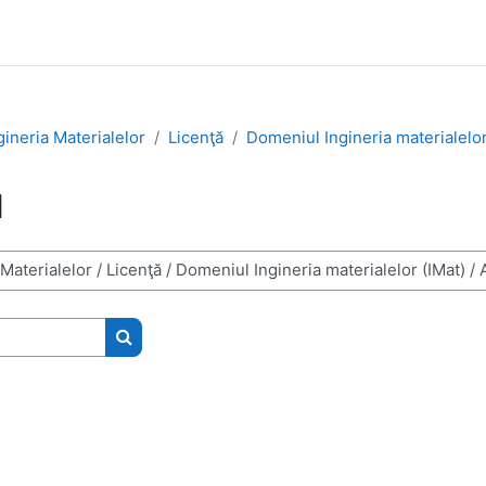
ngineria Materialelor
Licenţă
Domeniul Ingineria materialelor
1
Kurse suchen