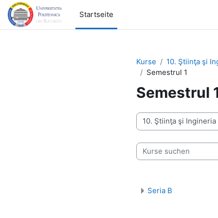
Zum Hauptinhalt
Startseite
Kurse
10. Ştiinţa şi I
Semestrul 1
Semestrul 
Kursbereiche
Kurse suchen
Seria B