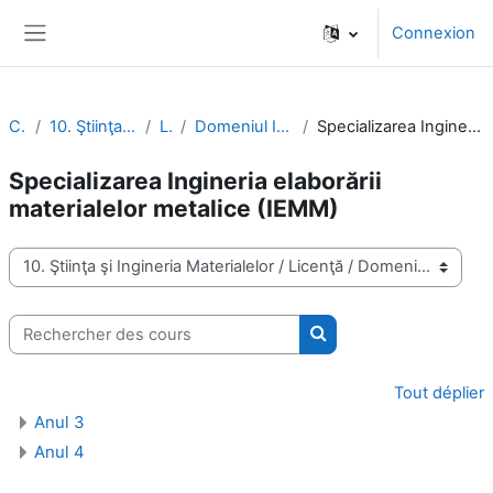
Passer au contenu principal
Connexion
Panneau latéral
Cours
10. Ştiinţa şi Ingineria Materialelor
Licenţă
Domeniul Ingineria materialelor (IMat)
Specializarea Ingineria elaborării materialelor metalice (IEMM)
Specializarea Ingineria elaborării
materialelor metalice (IEMM)
Catégories de cours
Rechercher des cours
Rechercher des cours
Tout déplier
Anul 3
Anul 4