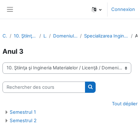
Passer au contenu principal
Connexion
Panneau latéral
Cours
10. Ştiinţa şi Ingineria Materialelor
Licenţă
Domeniul Ingineria mediului (IMed)
Specializarea Ingineria şi protecţia mediului în industrie (IPMI)
An
Anul 3
Catégories de cours
Rechercher des cours
Rechercher des cours
Tout déplier
Semestrul 1
Semestrul 2