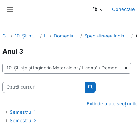
Sari la conţinutul principal
Conectare
Panou lateral
Cursuri
10. Ştiinţa şi Ingineria Materialelor
Licenţă
Domeniul Ingineria mediului (IMed)
Specializarea Ingineria şi protecţia mediului în industrie (IPMI)
An
Anul 3
Categorii curs
Caută cursuri
Caută cursuri
Extinde toate secțiunile
Semestrul 1
Semestrul 2