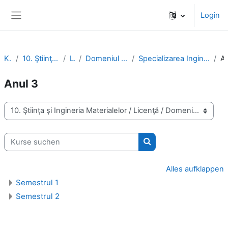
Zum Hauptinhalt
Login
Website-Übersicht
Kurse
10. Ştiinţa şi Ingineria Materialelor
Licenţă
Domeniul Ingineria materialelor (IMat)
Specializarea Ingineria elaborării materialelor metalice (IEMM)
An
Anul 3
Kursbereiche
Kurse suchen
Kurse suchen
Alles aufklappen
Semestrul 1
Semestrul 2